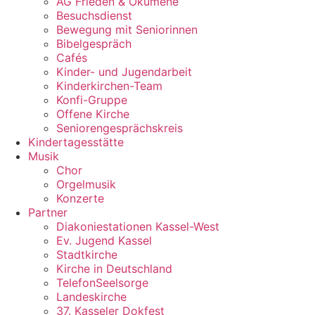
AG Frieden & Ökumene
Besuchsdienst
Bewegung mit Seniorinnen
Bibelgespräch
Cafés
Kinder- und Jugendarbeit
Kinderkirchen-Team
Konfi-Gruppe
Offene Kirche
Seniorengesprächskreis
Kindertagesstätte
Musik
Chor
Orgelmusik
Konzerte
Partner
Diakoniestationen Kassel-West
Ev. Jugend Kassel
Stadtkirche
Kirche in Deutschland
TelefonSeelsorge
Landeskirche
37. Kasseler Dokfest