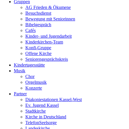
Gruppen
AG Frieden & Ökumene
Besuchsdienst
Bewegung mit Seniorinnen
Bibelgespräch
Cafés
Kinder- und Jugendarbeit
Kinderkirchen-Team
Konfi-Gruppe
Offene Kirche
Seniorengesprächskreis
Kindertagesstätte
Musik
Chor
Orgelmusik
Konzerte
Partner
Diakoniestationen Kassel-West
Ev. Jugend Kassel
Stadtkirche
Kirche in Deutschland
TelefonSeelsorge
Landeskirche