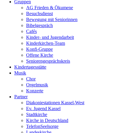
Gruppen
AG Frieden & Ökumene
Besuchsdienst
Bewegung mit Seniorinnen
Bibelgespräch
Cafés
Kinder- und Jugendarbeit
Kinderkirchen-Team
Konfi-Gruppe
Offene Kirche
Seniorengesprächskreis
Kindertagesstätte
Musik
Chor
Orgelmusik
Konzerte
Partner
Diakoniestationen Kassel-West
Ev. Jugend Kassel
Stadtkirche
Kirche in Deutschland
TelefonSeelsorge
Landeskirche