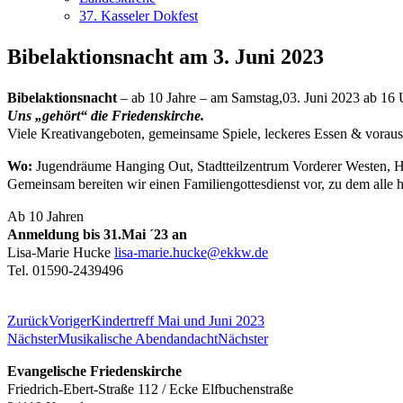
37. Kasseler Dokfest
Bibelaktionsnacht am 3. Juni 2023
Bibelaktionsnacht
– ab 10 Jahre – am Samstag,03. Juni 2023 ab 16 
Uns „gehört“ die Friedenskirche.
Viele Kreativangeboten, gemeinsame Spiele, leckeres Essen & voraussi
Wo:
Jugendräume Hanging Out, Stadtteilzentrum Vorderer Westen, Hi
Gemeinsam bereiten wir einen Familiengottesdienst vor, zu dem alle h
Ab 10 Jahren
Anmeldung bis 31.Mai ´23 an
Lisa-Marie Hucke
lisa-marie.hucke@ekkw.de
Tel. 01590-2439496
Zurück
Voriger
Kindertreff Mai und Juni 2023
Nächster
Musikalische Abendandacht
Nächster
Evangelische Friedenskirche
Friedrich-Ebert-Straße 112 / Ecke Elfbuchenstraße