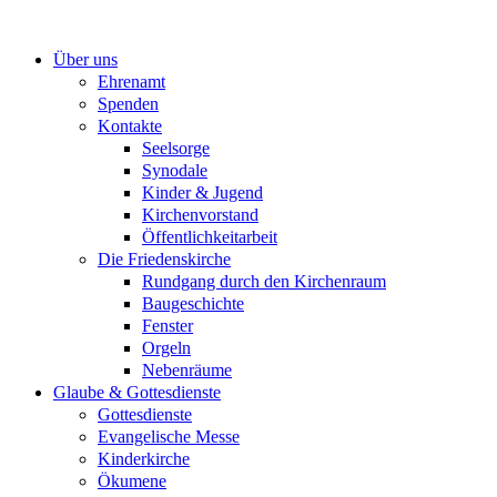
Zum
Inhalt
Über uns
springen
Ehrenamt
Spenden
Kontakte
Seelsorge
Synodale
Kinder & Jugend
Kirchenvorstand
Öffentlichkeitarbeit
Die Friedenskirche
Rundgang durch den Kirchenraum
Baugeschichte
Fenster
Orgeln
Nebenräume
Glaube & Gottesdienste
Gottesdienste
Evangelische Messe
Kinderkirche
Ökumene