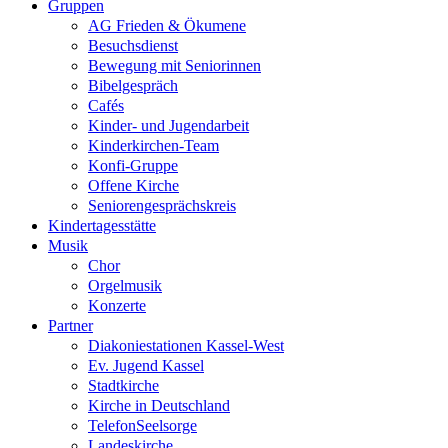
Gruppen
AG Frieden & Ökumene
Besuchsdienst
Bewegung mit Seniorinnen
Bibelgespräch
Cafés
Kinder- und Jugendarbeit
Kinderkirchen-Team
Konfi-Gruppe
Offene Kirche
Seniorengesprächskreis
Kindertagesstätte
Musik
Chor
Orgelmusik
Konzerte
Partner
Diakoniestationen Kassel-West
Ev. Jugend Kassel
Stadtkirche
Kirche in Deutschland
TelefonSeelsorge
Landeskirche