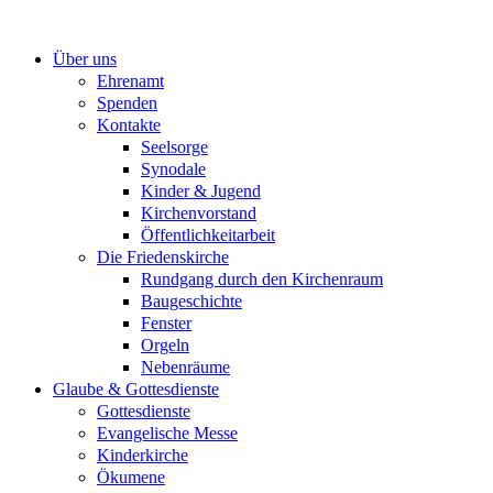
Zum
Inhalt
Über uns
springen
Ehrenamt
Spenden
Kontakte
Seelsorge
Synodale
Kinder & Jugend
Kirchenvorstand
Öffentlichkeitarbeit
Die Friedenskirche
Rundgang durch den Kirchenraum
Baugeschichte
Fenster
Orgeln
Nebenräume
Glaube & Gottesdienste
Gottesdienste
Evangelische Messe
Kinderkirche
Ökumene