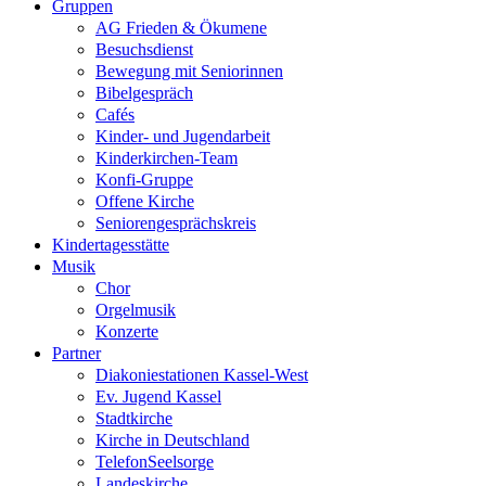
Gruppen
AG Frieden & Ökumene
Besuchsdienst
Bewegung mit Seniorinnen
Bibelgespräch
Cafés
Kinder- und Jugendarbeit
Kinderkirchen-Team
Konfi-Gruppe
Offene Kirche
Seniorengesprächskreis
Kindertagesstätte
Musik
Chor
Orgelmusik
Konzerte
Partner
Diakoniestationen Kassel-West
Ev. Jugend Kassel
Stadtkirche
Kirche in Deutschland
TelefonSeelsorge
Landeskirche