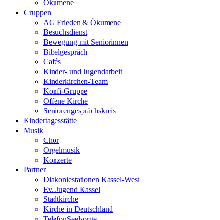
Ökumene
Gruppen
AG Frieden & Ökumene
Besuchsdienst
Bewegung mit Seniorinnen
Bibelgespräch
Cafés
Kinder- und Jugendarbeit
Kinderkirchen-Team
Konfi-Gruppe
Offene Kirche
Seniorengesprächskreis
Kindertagesstätte
Musik
Chor
Orgelmusik
Konzerte
Partner
Diakoniestationen Kassel-West
Ev. Jugend Kassel
Stadtkirche
Kirche in Deutschland
TelefonSeelsorge