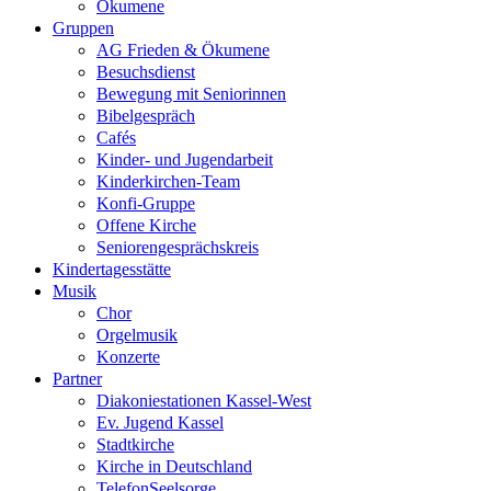
Ökumene
Gruppen
AG Frieden & Ökumene
Besuchsdienst
Bewegung mit Seniorinnen
Bibelgespräch
Cafés
Kinder- und Jugendarbeit
Kinderkirchen-Team
Konfi-Gruppe
Offene Kirche
Seniorengesprächskreis
Kindertagesstätte
Musik
Chor
Orgelmusik
Konzerte
Partner
Diakoniestationen Kassel-West
Ev. Jugend Kassel
Stadtkirche
Kirche in Deutschland
TelefonSeelsorge