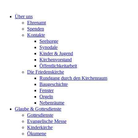
Zum
Inhalt
Über uns
springen
Ehrenamt
Spenden
Kontakte
Seelsorge
Synodale
Kinder & Jugend
Kirchenvorstand
Öffentlichkeitarbeit
Die Friedenskirche
Rundgang durch den Kirchenraum
Baugeschichte
Fenster
Orgeln
Nebenräume
Glaube & Gottesdienste
Gottesdienste
Evangelische Messe
Kinderkirche
Ökumene