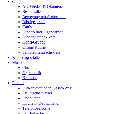
Gruppen
AG Frieden & Ökumene
Besuchsdienst
Bewegung mit Seniorinnen
Bibelgespräch
Cafés
Kinder- und Jugendarbeit
Kinderkirchen-Team
Konfi-Gruppe
Offene Kirche
Seniorengesprächskreis
Kindertagesstätte
Musik
Chor
Orgelmusik
Konzerte
Partner
Diakoniestationen Kassel-West
Ev. Jugend Kassel
Stadtkirche
Kirche in Deutschland
TelefonSeelsorge
Landeskirche