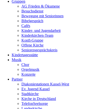
Gruppen
AG Frieden & Ökumene
Besuchsdienst
Bewegung mit Seniorinnen
Bibelgespräch
Cafés
Kinder- und Jugendarbeit
Kinderkirchen-Team
Konfi-Gruppe
Offene Kirche
Seniorengesprächskreis
Kindertagesstätte
Musik
Chor
Orgelmusik
Konzerte
Partner
Diakoniestationen Kassel-West
Ev. Jugend Kassel
Stadtkirche
Kirche in Deutschland
TelefonSeelsorge
Landeskirche