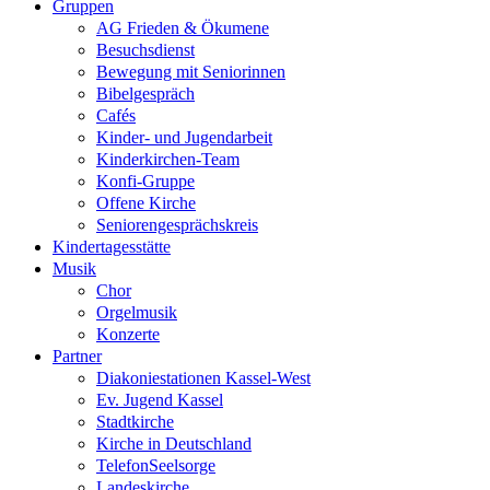
Gruppen
AG Frieden & Ökumene
Besuchsdienst
Bewegung mit Seniorinnen
Bibelgespräch
Cafés
Kinder- und Jugendarbeit
Kinderkirchen-Team
Konfi-Gruppe
Offene Kirche
Seniorengesprächskreis
Kindertagesstätte
Musik
Chor
Orgelmusik
Konzerte
Partner
Diakoniestationen Kassel-West
Ev. Jugend Kassel
Stadtkirche
Kirche in Deutschland
TelefonSeelsorge
Landeskirche