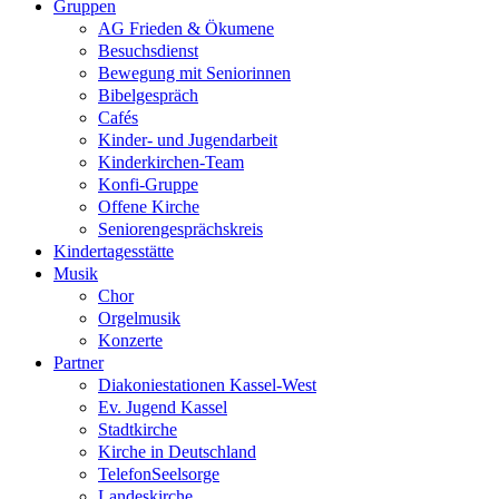
Gruppen
AG Frieden & Ökumene
Besuchsdienst
Bewegung mit Seniorinnen
Bibelgespräch
Cafés
Kinder- und Jugendarbeit
Kinderkirchen-Team
Konfi-Gruppe
Offene Kirche
Seniorengesprächskreis
Kindertagesstätte
Musik
Chor
Orgelmusik
Konzerte
Partner
Diakoniestationen Kassel-West
Ev. Jugend Kassel
Stadtkirche
Kirche in Deutschland
TelefonSeelsorge
Landeskirche