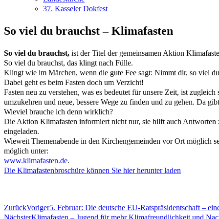
37. Kasseler Dokfest
So viel du brauchst – Klimafasten
So viel du brauchst,
ist der Titel der gemeinsamen Aktion Klimafaste
So viel du brauchst, das klingt nach Fülle.
Klingt wie im Märchen, wenn die gute Fee sagt: Nimmt dir, so viel du
Dabei geht es beim Fasten doch um Verzicht!
Fasten neu zu verstehen, was es bedeutet für unsere Zeit, ist zugleich
umzukehren und neue, bessere Wege zu finden und zu gehen. Da gibt 
Wieviel brauche ich denn wirklich?
Die Aktion Klimafasten informiert nicht nur, sie hilft auch Antworten z
eingeladen.
Wieweit Themenabende in den Kirchengemeinden vor Ort möglich sein
möglich unter:
www.klimafasten.de
.
Die Klimafastenbroschüre können Sie hier herunter laden
Zurück
Voriger
5. Februar: Die deutsche EU-Ratspräsidentschaft – ein
Nächster
Klimafasten – Jugend für mehr Klimafreundlichkeit und Nach