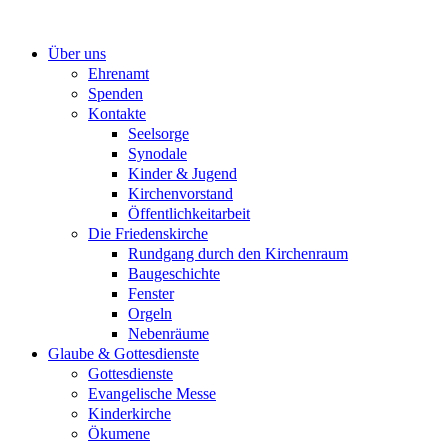
Zum
Inhalt
Über uns
springen
Ehrenamt
Spenden
Kontakte
Seelsorge
Synodale
Kinder & Jugend
Kirchenvorstand
Öffentlichkeitarbeit
Die Friedenskirche
Rundgang durch den Kirchenraum
Baugeschichte
Fenster
Orgeln
Nebenräume
Glaube & Gottesdienste
Gottesdienste
Evangelische Messe
Kinderkirche
Ökumene