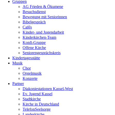
Gruppen
AG Frieden & Ökumene
Besuchsdienst
Bewegung mit Seniorinnen
Bibelgespräch
Cafés
Kinder- und Jugendarbeit
Kinderkirchen-Team
Konfi-Gruppe
Offene Kirche
Seniorengesprächskreis
Kindertagesstätte
Musik
Chor
Orgelmusik
Konzerte
Partner
Diakoniestationen Kassel-West
Ev. Jugend Kassel
Stadtkirche
Kirche in Deutschland
TelefonSeelsorge
Landeskirche