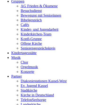
Gruppen
AG Frieden & Ökumene
Besuchsdienst
Bewegung mit Seniorinnen
Bibelgespräch
Cafés
Kinder- und Jugendarbeit
Kinderkirchen-Team
Konfi-Gruppe
Offene Kirche
Seniorengesprächskreis
Kindertagesstätte
Musik
Chor
Orgelmusik
Konzerte
Partner
Diakoniestationen Kassel-West
Ev. Jugend Kassel
Stadtkirche
Kirche in Deutschland
TelefonSeelsorge
Landeskirche