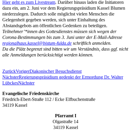
Hier geht es zum Livestream
. Darüber hinaus laden die Initiatoren
dazu ein, am 2. Juni vor dem Regierungspräsidium Kassel Blumen
niederzulegen. Dadurch solle möglichst vielen Menschen die
Gelegenheit gegeben werden, sich unter Einhaltung des
Abstandsgebots am öffentlichen Gedenken zu beteiligen.
Teilnehmer’*innen des Gottesdienstes müssen sich wegen der
Corona-Bestimmungen bis zum 3. Juni unter der E-Mail-Adresse
regionalhaus.kassel@bistum-fulda.de
schriftlich anmelden.
Da die Plätz begrenzt sind bitten wir um Verständnis, dass ggf. nicht
alle Anmeldungen berücksichtigt werden können.
Zurück
Voriger
Diakonischer Besuchsdienst
Nächster
Regierungspräsidium gedenkt der Ermordung Dr. Walter
Lübckes
Nächster
Evangelische Friedenskirche
Friedrich-Ebert-Straße 112 / Ecke Elfbuchenstraße
34119 Kassel
Pfarramt I
Olgastraße 14
34119 Kassel