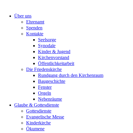
Zum
Inhalt
Über uns
springen
Ehrenamt
Spenden
Kontakte
Seelsorge
Synodale
Kinder & Jugend
Kirchenvorstand
Öffentlichkeitarbeit
Die Friedenskirche
Rundgang durch den Kirchenraum
Baugeschichte
Fenster
Orgeln
Nebenräume
Glaube & Gottesdienste
Gottesdienste
Evangelische Messe
Kinderkirche
Ökumene