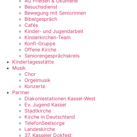
AG Frieden & Ökumene
Besuchsdienst
Bewegung mit Seniorinnen
Bibelgespräch
Cafés
Kinder- und Jugendarbeit
Kinderkirchen-Team
Konfi-Gruppe
Offene Kirche
Seniorengesprächskreis
Kindertagesstätte
Musik
Chor
Orgelmusik
Konzerte
Partner
Diakoniestationen Kassel-West
Ev. Jugend Kassel
Stadtkirche
Kirche in Deutschland
TelefonSeelsorge
Landeskirche
37. Kasseler Dokfest