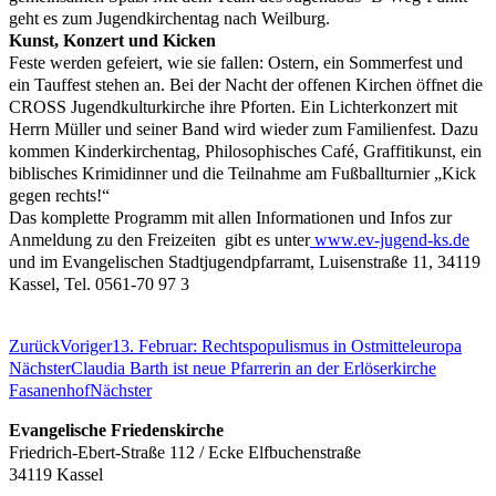
geht es zum Jugendkirchentag nach Weilburg.
Kunst, Konzert und Kicken
Feste werden gefeiert, wie sie fallen: Ostern, ein Sommerfest und
ein Tauffest stehen an. Bei der Nacht der offenen Kirchen öffnet die
CROSS Jugendkulturkirche ihre Pforten. Ein Lichterkonzert mit
Herrn Müller und seiner Band wird wieder zum Familienfest. Dazu
kommen Kinderkirchentag, Philosophisches Café, Graffitikunst, ein
biblisches Krimidinner und die Teilnahme am Fußballturnier „Kick
gegen rechts!“
Das komplette Programm mit allen Informationen und Infos zur
Anmeldung zu den Freizeiten gibt es unter
www.ev-jugend-ks.de
und im Evangelischen Stadtjugendpfarramt, Luisenstraße 11, 34119
Kassel, Tel. 0561-70 97 3
Zurück
Voriger
13. Februar: Rechtspopulismus in Ostmitteleuropa
Nächster
Claudia Barth ist neue Pfarrerin an der Erlöserkirche
Fasanenhof
Nächster
Evangelische Friedenskirche
Friedrich-Ebert-Straße 112 / Ecke Elfbuchenstraße
34119 Kassel