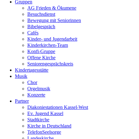
Gruppen
AG Frieden & Ökumene
Besuchsdienst
Bewegung mit Seniorinnen
Bibelgespräch
Cafés
Kinder- und Jugendarbeit
Kinderkirchen-Team
Konfi-Gruppe
Offene Kirche
Seniorengesprächskreis
Kindertagesstätte
Musik
Chor
Orgelmusik
Konzerte
Partner
Diakoniestationen Kassel-West
Ev. Jugend Kassel
Stadtkirche
Kirche in Deutschland
TelefonSeelsorge
Landeskirche