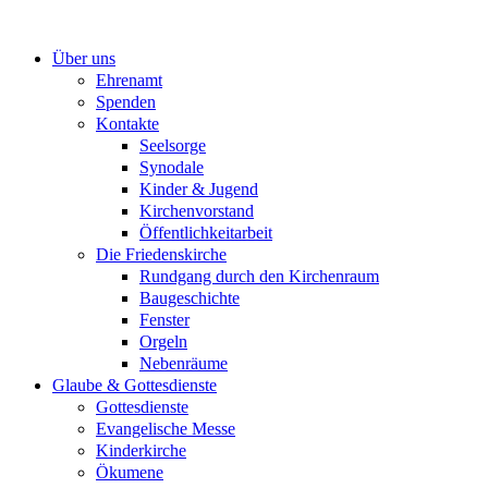
Zum
Inhalt
Über uns
springen
Ehrenamt
Spenden
Kontakte
Seelsorge
Synodale
Kinder & Jugend
Kirchenvorstand
Öffentlichkeitarbeit
Die Friedenskirche
Rundgang durch den Kirchenraum
Baugeschichte
Fenster
Orgeln
Nebenräume
Glaube & Gottesdienste
Gottesdienste
Evangelische Messe
Kinderkirche
Ökumene