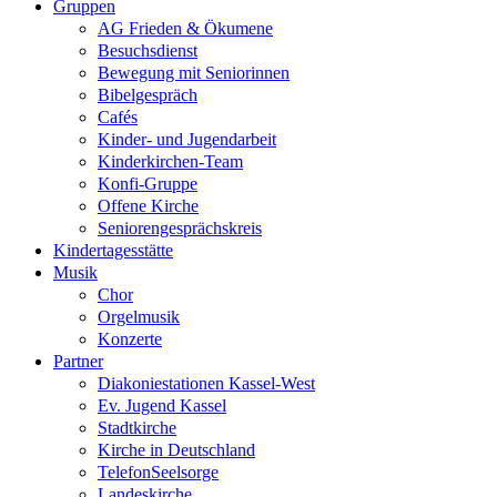
Gruppen
AG Frieden & Ökumene
Besuchsdienst
Bewegung mit Seniorinnen
Bibelgespräch
Cafés
Kinder- und Jugendarbeit
Kinderkirchen-Team
Konfi-Gruppe
Offene Kirche
Seniorengesprächskreis
Kindertagesstätte
Musik
Chor
Orgelmusik
Konzerte
Partner
Diakoniestationen Kassel-West
Ev. Jugend Kassel
Stadtkirche
Kirche in Deutschland
TelefonSeelsorge
Landeskirche