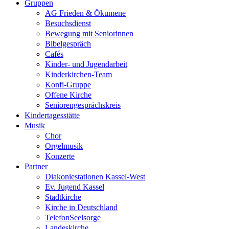
Gruppen
AG Frieden & Ökumene
Besuchsdienst
Bewegung mit Seniorinnen
Bibelgespräch
Cafés
Kinder- und Jugendarbeit
Kinderkirchen-Team
Konfi-Gruppe
Offene Kirche
Seniorengesprächskreis
Kindertagesstätte
Musik
Chor
Orgelmusik
Konzerte
Partner
Diakoniestationen Kassel-West
Ev. Jugend Kassel
Stadtkirche
Kirche in Deutschland
TelefonSeelsorge
Landeskirche