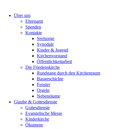
Zum
Inhalt
Über uns
springen
Ehrenamt
Spenden
Kontakte
Seelsorge
Synodale
Kinder & Jugend
Kirchenvorstand
Öffentlichkeitarbeit
Die Friedenskirche
Rundgang durch den Kirchenraum
Baugeschichte
Fenster
Orgeln
Nebenräume
Glaube & Gottesdienste
Gottesdienste
Evangelische Messe
Kinderkirche
Ökumene