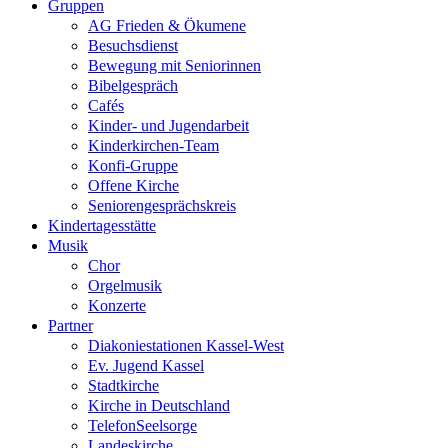
Gruppen
AG Frieden & Ökumene
Besuchsdienst
Bewegung mit Seniorinnen
Bibelgespräch
Cafés
Kinder- und Jugendarbeit
Kinderkirchen-Team
Konfi-Gruppe
Offene Kirche
Seniorengesprächskreis
Kindertagesstätte
Musik
Chor
Orgelmusik
Konzerte
Partner
Diakoniestationen Kassel-West
Ev. Jugend Kassel
Stadtkirche
Kirche in Deutschland
TelefonSeelsorge
Landeskirche