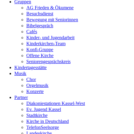
Gruppen
AG Frieden & Ökumene
Besuchsdienst
Bewegung mit Seniorinnen
Bibelgespräch
Cafés
Kinder- und Jugendarbeit
Kinderkirchen-Team
Konfi-Gruppe
Offene Kirche
Seniorengesprächskreis
Kindertagesstätte
Musik
Chor
Orgelmusik
Konzerte
Partner
Diakoniestationen Kassel-West
Ev. Jugend Kassel
Stadtkirche
Kirche in Deutschland
TelefonSeelsorge
Landeskirche