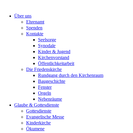
Zum
Inhalt
Über uns
springen
Ehrenamt
Spenden
Kontakte
Seelsorge
Synodale
Kinder & Jugend
Kirchenvorstand
Öffentlichkeitarbeit
Die Friedenskirche
Rundgang durch den Kirchenraum
Baugeschichte
Fenster
Orgeln
Nebenräume
Glaube & Gottesdienste
Gottesdienste
Evangelische Messe
Kinderkirche
Ökumene