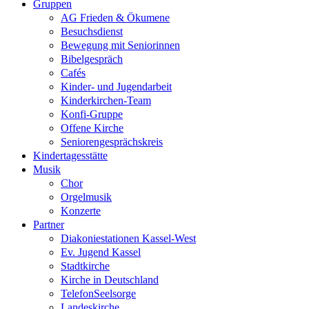
Gruppen
AG Frieden & Ökumene
Besuchsdienst
Bewegung mit Seniorinnen
Bibelgespräch
Cafés
Kinder- und Jugendarbeit
Kinderkirchen-Team
Konfi-Gruppe
Offene Kirche
Seniorengesprächskreis
Kindertagesstätte
Musik
Chor
Orgelmusik
Konzerte
Partner
Diakoniestationen Kassel-West
Ev. Jugend Kassel
Stadtkirche
Kirche in Deutschland
TelefonSeelsorge
Landeskirche