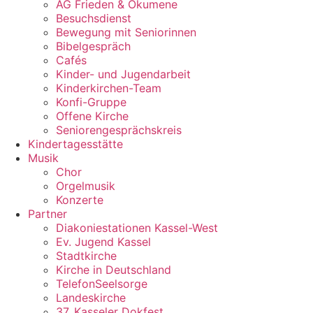
AG Frieden & Ökumene
Besuchsdienst
Bewegung mit Seniorinnen
Bibelgespräch
Cafés
Kinder- und Jugendarbeit
Kinderkirchen-Team
Konfi-Gruppe
Offene Kirche
Seniorengesprächskreis
Kindertagesstätte
Musik
Chor
Orgelmusik
Konzerte
Partner
Diakoniestationen Kassel-West
Ev. Jugend Kassel
Stadtkirche
Kirche in Deutschland
TelefonSeelsorge
Landeskirche
37. Kasseler Dokfest