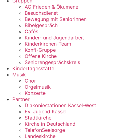
Gruppen
AG Frieden & Ökumene
Besuchsdienst
Bewegung mit Seniorinnen
Bibelgespräch
Cafés
Kinder- und Jugendarbeit
Kinderkirchen-Team
Konfi-Gruppe
Offene Kirche
Seniorengesprächskreis
Kindertagesstätte
Musik
Chor
Orgelmusik
Konzerte
Partner
Diakoniestationen Kassel-West
Ev. Jugend Kassel
Stadtkirche
Kirche in Deutschland
TelefonSeelsorge
Landeskirche