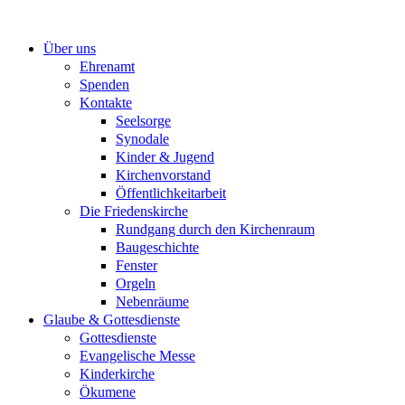
Zum
Inhalt
Über uns
springen
Ehrenamt
Spenden
Kontakte
Seelsorge
Synodale
Kinder & Jugend
Kirchenvorstand
Öffentlichkeitarbeit
Die Friedenskirche
Rundgang durch den Kirchenraum
Baugeschichte
Fenster
Orgeln
Nebenräume
Glaube & Gottesdienste
Gottesdienste
Evangelische Messe
Kinderkirche
Ökumene