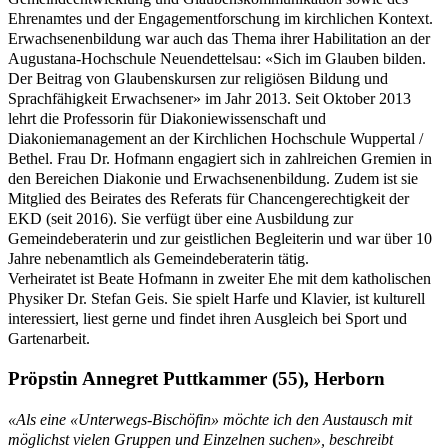
Ehrenamtes und der Engagementforschung im kirchlichen Kontext.
Erwachsenenbildung war auch das Thema ihrer Habilitation an der
Augustana-Hochschule Neuendettelsau: «Sich im Glauben bilden.
Der Beitrag von Glaubenskursen zur religiösen Bildung und
Sprachfähigkeit Erwachsener» im Jahr 2013. Seit Oktober 2013
lehrt die Professorin für Diakoniewissenschaft und
Diakoniemanagement an der Kirchlichen Hochschule Wuppertal /
Bethel. Frau Dr. Hofmann engagiert sich in zahlreichen Gremien in
den Bereichen Diakonie und Erwachsenenbildung. Zudem ist sie
Mitglied des Beirates des Referats für Chancengerechtigkeit der
EKD (seit 2016). Sie verfügt über eine Ausbildung zur
Gemeindeberaterin und zur geistlichen Begleiterin und war über 10
Jahre nebenamtlich als Gemeindeberaterin tätig.
Verheiratet ist Beate Hofmann in zweiter Ehe mit dem katholischen
Physiker Dr. Stefan Geis. Sie spielt Harfe und Klavier, ist kulturell
interessiert, liest gerne und findet ihren Ausgleich bei Sport und
Gartenarbeit.
Pröpstin Annegret Puttkammer (55), Herborn
«Als eine «Unterwegs-Bischöfin» möchte ich den Austausch mit
möglichst vielen Gruppen und Einzelnen suchen», beschreibt