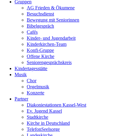
Gruppen
AG Frieden & Ökumene
Besuchsdienst
Bewegung mit Seniorinnen
Bibelgespräch
Cafés
Kinder- und Jugendarbeit
Kinderkirchen-Team
Konfi-Gruppe
Offene Kirche
Seniorengesprächskreis
Kindertagesstätte
Musik
Chor
Orgelmusik
Konzerte
Partner
Diakoniestationen Kassel-West
Ev. Jugend Kassel
Stadtkirche
Kirche in Deutschland
TelefonSeelsorge
Landeskirche