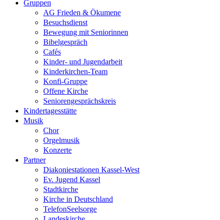
Gruppen
AG Frieden & Ökumene
Besuchsdienst
Bewegung mit Seniorinnen
Bibelgespräch
Cafés
Kinder- und Jugendarbeit
Kinderkirchen-Team
Konfi-Gruppe
Offene Kirche
Seniorengesprächskreis
Kindertagesstätte
Musik
Chor
Orgelmusik
Konzerte
Partner
Diakoniestationen Kassel-West
Ev. Jugend Kassel
Stadtkirche
Kirche in Deutschland
TelefonSeelsorge
Landeskirche