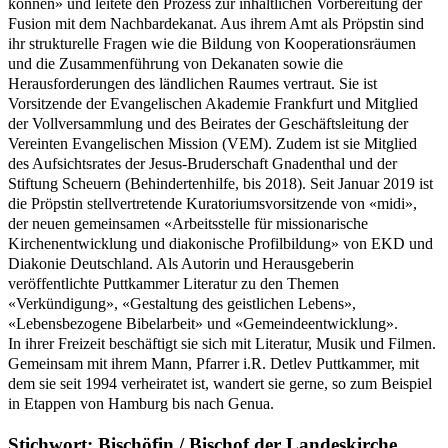
können» und leitete den Prozess zur inhaltlichen Vorbereitung der
Fusion mit dem Nachbardekanat. Aus ihrem Amt als Pröpstin sind
ihr strukturelle Fragen wie die Bildung von Kooperationsräumen
und die Zusammenführung von Dekanaten sowie die
Herausforderungen des ländlichen Raumes vertraut. Sie ist
Vorsitzende der Evangelischen Akademie Frankfurt und Mitglied
der Vollversammlung und des Beirates der Geschäftsleitung der
Vereinten Evangelischen Mission (VEM). Zudem ist sie Mitglied
des Aufsichtsrates der Jesus-Bruderschaft Gnadenthal und der
Stiftung Scheuern (Behindertenhilfe, bis 2018). Seit Januar 2019 ist
die Pröpstin stellvertretende Kuratoriumsvorsitzende von «midi»,
der neuen gemeinsamen «Arbeitsstelle für missionarische
Kirchenentwicklung und diakonische Profilbildung» von EKD und
Diakonie Deutschland. Als Autorin und Herausgeberin
veröffentlichte Puttkammer Literatur zu den Themen
«Verkündigung», «Gestaltung des geistlichen Lebens»,
«Lebensbezogene Bibelarbeit» und «Gemeindeentwicklung».
In ihrer Freizeit beschäftigt sie sich mit Literatur, Musik und Filmen.
Gemeinsam mit ihrem Mann, Pfarrer i.R. Detlev Puttkammer, mit
dem sie seit 1994 verheiratet ist, wandert sie gerne, so zum Beispiel
in Etappen von Hamburg bis nach Genua.
Stichwort: Bischöfin / Bischof der Landeskirche