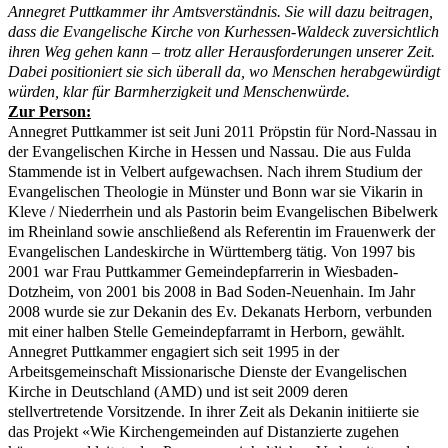
Annegret Puttkammer ihr Amtsverständnis. Sie will dazu beitragen,
dass die Evangelische Kirche von Kurhessen-Waldeck zuversichtlich
ihren Weg gehen kann – trotz aller Herausforderungen unserer Zeit.
Dabei positioniert sie sich überall da, wo Menschen herabgewürdigt
würden, klar für Barmherzigkeit und Menschenwürde.
Zur Person:
Annegret Puttkammer ist seit Juni 2011 Pröpstin für Nord-Nassau in
der Evangelischen Kirche in Hessen und Nassau. Die aus Fulda
Stammende ist in Velbert aufgewachsen. Nach ihrem Studium der
Evangelischen Theologie in Münster und Bonn war sie Vikarin in
Kleve / Niederrhein und als Pastorin beim Evangelischen Bibelwerk
im Rheinland sowie anschließend als Referentin im Frauenwerk der
Evangelischen Landeskirche in Württemberg tätig. Von 1997 bis
2001 war Frau Puttkammer Gemeindepfarrerin in Wiesbaden-
Dotzheim, von 2001 bis 2008 in Bad Soden-Neuenhain. Im Jahr
2008 wurde sie zur Dekanin des Ev. Dekanats Herborn, verbunden
mit einer halben Stelle Gemeindepfarramt in Herborn, gewählt.
Annegret Puttkammer engagiert sich seit 1995 in der
Arbeitsgemeinschaft Missionarische Dienste der Evangelischen
Kirche in Deutschland (AMD) und ist seit 2009 deren
stellvertretende Vorsitzende. In ihrer Zeit als Dekanin initiierte sie
das Projekt «Wie Kirchengemeinden auf Distanzierte zugehen