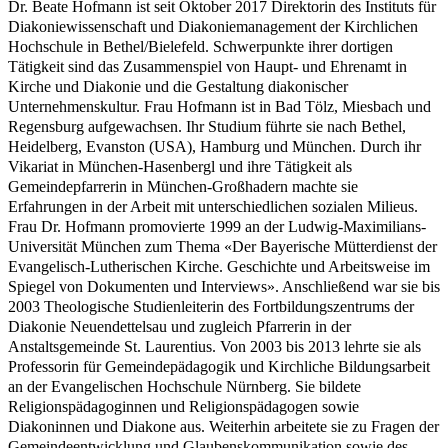
Dr. Beate Hofmann ist seit Oktober 2017 Direktorin des Instituts für
Diakoniewissenschaft und Diakoniemanagement der Kirchlichen
Hochschule in Bethel/Bielefeld. Schwerpunkte ihrer dortigen
Tätigkeit sind das Zusammenspiel von Haupt- und Ehrenamt in
Kirche und Diakonie und die Gestaltung diakonischer
Unternehmenskultur. Frau Hofmann ist in Bad Tölz, Miesbach und
Regensburg aufgewachsen. Ihr Studium führte sie nach Bethel,
Heidelberg, Evanston (USA), Hamburg und München. Durch ihr
Vikariat in München-Hasenbergl und ihre Tätigkeit als
Gemeindepfarrerin in München-Großhadern machte sie
Erfahrungen in der Arbeit mit unterschiedlichen sozialen Milieus.
Frau Dr. Hofmann promovierte 1999 an der Ludwig-Maximilians-
Universität München zum Thema «Der Bayerische Mütterdienst der
Evangelisch-Lutherischen Kirche. Geschichte und Arbeitsweise im
Spiegel von Dokumenten und Interviews». Anschließend war sie bis
2003 Theologische Studienleiterin des Fortbildungszentrums der
Diakonie Neuendettelsau und zugleich Pfarrerin in der
Anstaltsgemeinde St. Laurentius. Von 2003 bis 2013 lehrte sie als
Professorin für Gemeindepädagogik und Kirchliche Bildungsarbeit
an der Evangelischen Hochschule Nürnberg. Sie bildete
Religionspädagoginnen und Religionspädagogen sowie
Diakoninnen und Diakone aus. Weiterhin arbeitete sie zu Fragen der
Gemeindeentwicklung und Glaubenskommunikation sowie des