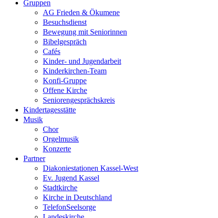
Gruppen
AG Frieden & Ökumene
Besuchsdienst
Bewegung mit Seniorinnen
Bibelgespräch
Cafés
Kinder- und Jugendarbeit
Kinderkirchen-Team
Konfi-Gruppe
Offene Kirche
Seniorengesprächskreis
Kindertagesstätte
Musik
Chor
Orgelmusik
Konzerte
Partner
Diakoniestationen Kassel-West
Ev. Jugend Kassel
Stadtkirche
Kirche in Deutschland
TelefonSeelsorge
Landeskirche