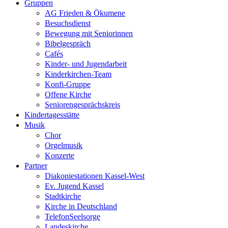
Gruppen
AG Frieden & Ökumene
Besuchsdienst
Bewegung mit Seniorinnen
Bibelgespräch
Cafés
Kinder- und Jugendarbeit
Kinderkirchen-Team
Konfi-Gruppe
Offene Kirche
Seniorengesprächskreis
Kindertagesstätte
Musik
Chor
Orgelmusik
Konzerte
Partner
Diakoniestationen Kassel-West
Ev. Jugend Kassel
Stadtkirche
Kirche in Deutschland
TelefonSeelsorge
Landeskirche