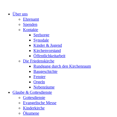
Zum
Inhalt
Über uns
springen
Ehrenamt
Spenden
Kontakte
Seelsorge
Synodale
Kinder & Jugend
Kirchenvorstand
Öffentlichkeitarbeit
Die Friedenskirche
Rundgang durch den Kirchenraum
Baugeschichte
Fenster
Orgeln
Nebenräume
Glaube & Gottesdienste
Gottesdienste
Evangelische Messe
Kinderkirche
Ökumene