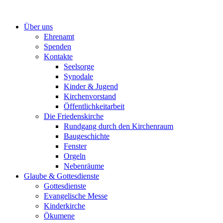
Zum
Inhalt
Über uns
springen
Ehrenamt
Spenden
Kontakte
Seelsorge
Synodale
Kinder & Jugend
Kirchenvorstand
Öffentlichkeitarbeit
Die Friedenskirche
Rundgang durch den Kirchenraum
Baugeschichte
Fenster
Orgeln
Nebenräume
Glaube & Gottesdienste
Gottesdienste
Evangelische Messe
Kinderkirche
Ökumene