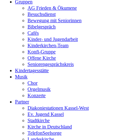
Gruppen
AG Frieden & Ökumene
Besuchsdienst
Bewegung mit Seniorinnen
Bibelgespräch
Cafés
Kinder- und Jugendarbeit
Kinderkirchen-Team
Konfi-Gruppe
Offene Kirche
Seniorengesprächskreis
Kindertagesstätte
Musik
Chor
Orgelmusik
Konzerte
Partner
Diakoniestationen Kassel-West
Ev. Jugend Kassel
Stadtkirche
Kirche in Deutschland
TelefonSeelsorge
Landeskirche