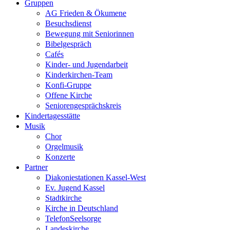
Gruppen
AG Frieden & Ökumene
Besuchsdienst
Bewegung mit Seniorinnen
Bibelgespräch
Cafés
Kinder- und Jugendarbeit
Kinderkirchen-Team
Konfi-Gruppe
Offene Kirche
Seniorengesprächskreis
Kindertagesstätte
Musik
Chor
Orgelmusik
Konzerte
Partner
Diakoniestationen Kassel-West
Ev. Jugend Kassel
Stadtkirche
Kirche in Deutschland
TelefonSeelsorge
Landeskirche