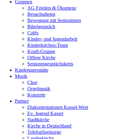
Gruppen
AG Frieden & Ökumene
Besuchsdienst
Bewegung mit Seniorinnen
Bibelgespräch
Cafés
Kinder- und Jugendarbeit
Kinderkirchen-Team
Konfi-Gruppe
Offene Kirche
Seniorengesprächskreis
Kindertagesstätte
Musik
Chor
Orgelmusik
Konzerte
Partner
Diakoniestationen Kassel-West
Ev. Jugend Kassel
Stadtkirche
Kirche in Deutschland
TelefonSeelsorge
Landeskirche