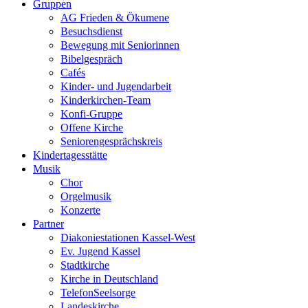
Gruppen
AG Frieden & Ökumene
Besuchsdienst
Bewegung mit Seniorinnen
Bibelgespräch
Cafés
Kinder- und Jugendarbeit
Kinderkirchen-Team
Konfi-Gruppe
Offene Kirche
Seniorengesprächskreis
Kindertagesstätte
Musik
Chor
Orgelmusik
Konzerte
Partner
Diakoniestationen Kassel-West
Ev. Jugend Kassel
Stadtkirche
Kirche in Deutschland
TelefonSeelsorge
Landeskirche