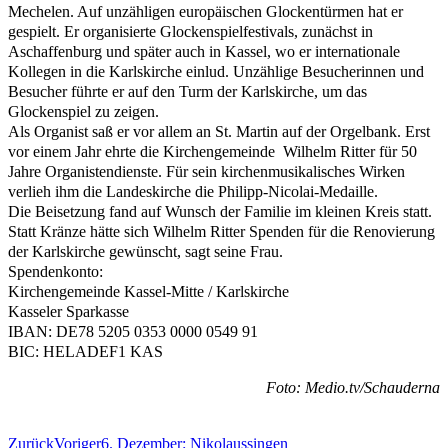
Mechelen. Auf unzähligen europäischen Glockentürmen hat er
gespielt. Er organisierte Glockenspielfestivals, zunächst in
Aschaffenburg und später auch in Kassel, wo er internationale
Kollegen in die Karlskirche einlud. Unzählige Besucherinnen und
Besucher führte er auf den Turm der Karlskirche, um das
Glockenspiel zu zeigen.
Als Organist saß er vor allem an St. Martin auf der Orgelbank. Erst
vor einem Jahr ehrte die Kirchengemeinde Wilhelm Ritter für 50
Jahre Organistendienste. Für sein kirchenmusikalisches Wirken
verlieh ihm die Landeskirche die Philipp-Nicolai-Medaille.
Die Beisetzung fand auf Wunsch der Familie im kleinen Kreis statt.
Statt Kränze hätte sich Wilhelm Ritter Spenden für die Renovierung
der Karlskirche gewünscht, sagt seine Frau.
Spendenkonto:
Kirchengemeinde Kassel-Mitte / Karlskirche
Kasseler Sparkasse
IBAN: DE78 5205 0353 0000 0549 91
BIC: HELADEF1 KAS
Foto: Medio.tv/Schauderna
Zurück
Voriger
6. Dezember: Nikolaussingen