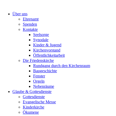
Zum
Inhalt
Über uns
springen
Ehrenamt
Spenden
Kontakte
Seelsorge
Synodale
Kinder & Jugend
Kirchenvorstand
Öffentlichkeitarbeit
Die Friedenskirche
Rundgang durch den Kirchenraum
Baugeschichte
Fenster
Orgeln
Nebenräume
Glaube & Gottesdienste
Gottesdienste
Evangelische Messe
Kinderkirche
Ökumene