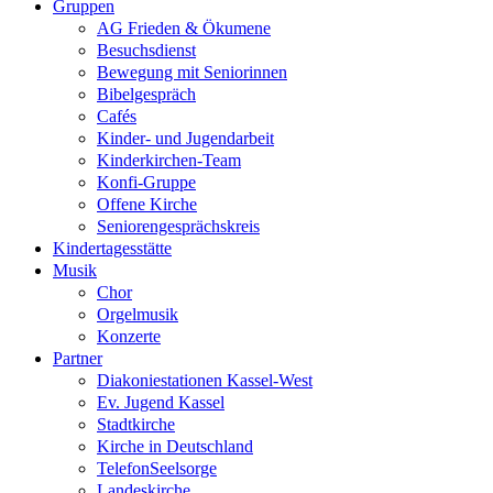
Gruppen
AG Frieden & Ökumene
Besuchsdienst
Bewegung mit Seniorinnen
Bibelgespräch
Cafés
Kinder- und Jugendarbeit
Kinderkirchen-Team
Konfi-Gruppe
Offene Kirche
Seniorengesprächskreis
Kindertagesstätte
Musik
Chor
Orgelmusik
Konzerte
Partner
Diakoniestationen Kassel-West
Ev. Jugend Kassel
Stadtkirche
Kirche in Deutschland
TelefonSeelsorge
Landeskirche