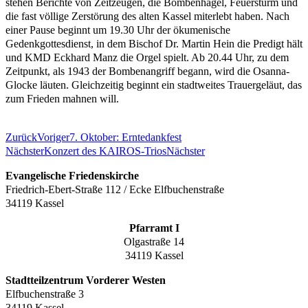
stehen Berichte von Zeitzeugen, die Bombenhagel, Feuersturm und
die fast völlige Zerstörung des alten Kassel miterlebt haben. Nach
einer Pause beginnt um 19.30 Uhr der ökumenische
Gedenkgottesdienst, in dem Bischof Dr. Martin Hein die Predigt hält
und KMD Eckhard Manz die Orgel spielt. Ab 20.44 Uhr, zu dem
Zeitpunkt, als 1943 der Bombenangriff begann, wird die Osanna-
Glocke läuten. Gleichzeitig beginnt ein stadtweites Trauergeläut, das
zum Frieden mahnen will.
Zurück
Voriger
7. Oktober: Erntedankfest
Nächster
Konzert des KAIROS-Trios
Nächster
Evangelische Friedenskirche
Friedrich-Ebert-Straße 112 / Ecke Elfbuchenstraße
34119 Kassel
Pfarramt I
Olgastraße 14
34119 Kassel
Stadtteilzentrum Vorderer Westen
Elfbuchenstraße 3
34119 Kassel