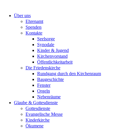
Zum
Inhalt
Über uns
springen
Ehrenamt
Spenden
Kontakte
Seelsorge
Synodale
Kinder & Jugend
Kirchenvorstand
Öffentlichkeitarbeit
Die Friedenskirche
Rundgang durch den Kirchenraum
Baugeschichte
Fenster
Orgeln
Nebenräume
Glaube & Gottesdienste
Gottesdienste
Evangelische Messe
Kinderkirche
Ökumene