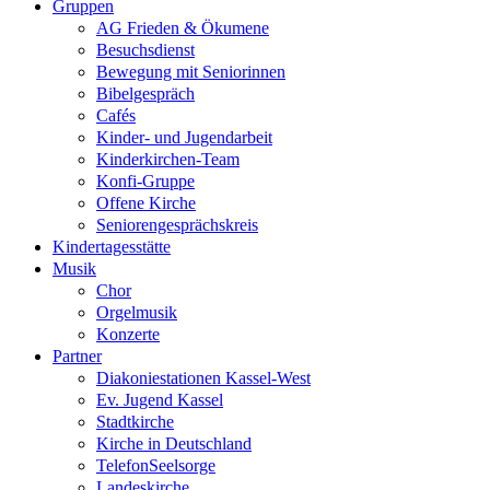
Gruppen
AG Frieden & Ökumene
Besuchsdienst
Bewegung mit Seniorinnen
Bibelgespräch
Cafés
Kinder- und Jugendarbeit
Kinderkirchen-Team
Konfi-Gruppe
Offene Kirche
Seniorengesprächskreis
Kindertagesstätte
Musik
Chor
Orgelmusik
Konzerte
Partner
Diakoniestationen Kassel-West
Ev. Jugend Kassel
Stadtkirche
Kirche in Deutschland
TelefonSeelsorge
Landeskirche