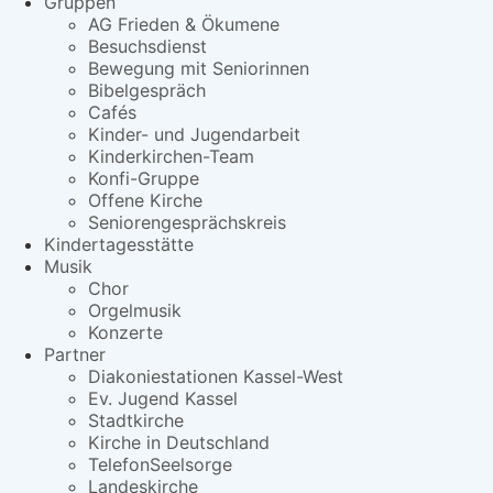
Gruppen
AG Frieden & Ökumene
Besuchsdienst
Bewegung mit Seniorinnen
Bibelgespräch
Cafés
Kinder- und Jugendarbeit
Kinderkirchen-Team
Konfi-Gruppe
Offene Kirche
Seniorengesprächskreis
Kindertagesstätte
Musik
Chor
Orgelmusik
Konzerte
Partner
Diakoniestationen Kassel-West
Ev. Jugend Kassel
Stadtkirche
Kirche in Deutschland
TelefonSeelsorge
Landeskirche