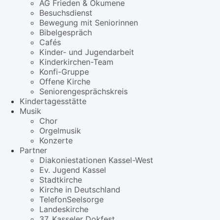
AG Frieden & Ökumene
Besuchsdienst
Bewegung mit Seniorinnen
Bibelgespräch
Cafés
Kinder- und Jugendarbeit
Kinderkirchen-Team
Konfi-Gruppe
Offene Kirche
Seniorengesprächskreis
Kindertagesstätte
Musik
Chor
Orgelmusik
Konzerte
Partner
Diakoniestationen Kassel-West
Ev. Jugend Kassel
Stadtkirche
Kirche in Deutschland
TelefonSeelsorge
Landeskirche
37. Kasseler Dokfest