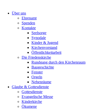
Zum
Inhalt
Über uns
springen
Ehrenamt
Spenden
Kontakte
Seelsorge
Synodale
Kinder & Jugend
Kirchenvorstand
Öffentlichkeitarbeit
Die Friedenskirche
Rundgang durch den Kirchenraum
Baugeschichte
Fenster
Orgeln
Nebenräume
Glaube & Gottesdienste
Gottesdienste
Evangelische Messe
Kinderkirche
Ökumene