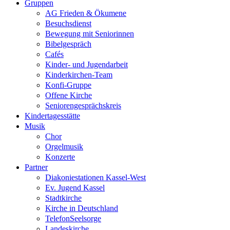
Gruppen
AG Frieden & Ökumene
Besuchsdienst
Bewegung mit Seniorinnen
Bibelgespräch
Cafés
Kinder- und Jugendarbeit
Kinderkirchen-Team
Konfi-Gruppe
Offene Kirche
Seniorengesprächskreis
Kindertagesstätte
Musik
Chor
Orgelmusik
Konzerte
Partner
Diakoniestationen Kassel-West
Ev. Jugend Kassel
Stadtkirche
Kirche in Deutschland
TelefonSeelsorge
Landeskirche