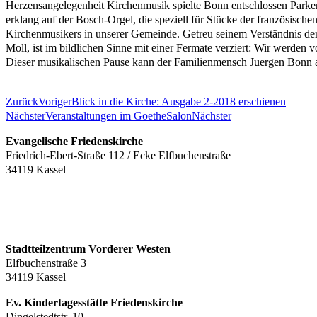
Herzensangelegenheit Kirchenmusik spielte Bonn entschlossen Park
erklang auf der Bosch-Orgel, die speziell für Stücke der französisch
Kirchenmusikers in unserer Gemeinde. Getreu seinem Verständnis der 
Moll, ist im bildlichen Sinne mit einer Fermate verziert: Wir werden
Dieser musikalischen Pause kann der Familienmensch Juergen Bonn au
Zurück
Voriger
Blick in die Kirche: Ausgabe 2-2018 erschienen
Nächster
Veranstaltungen im GoetheSalon
Nächster
Evangelische Friedenskirche
Friedrich-Ebert-Straße 112 / Ecke Elfbuchenstraße
34119 Kassel
Stadtteilzentrum Vorderer Westen
Elfbuchenstraße 3
34119 Kassel
Ev. Kindertagesstätte Friedenskirche
Dingelstedtstr. 10