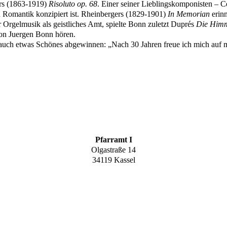
ers (1863-1919)
Risoluto op. 68
. Einer seiner Lieblingskomponisten – C
en Romantik konzipiert ist. Rheinbergers (1829-1901)
In Memorian
erinn
Orgelmusik als geistliches Amt, spielte Bonn zuletzt Duprés
Die Himm
 von Juergen Bonn hören.
ch etwas Schönes abgewinnen: „Nach 30 Jahren freue ich mich auf mei
Pfarramt I
Olgastraße 14
34119 Kassel