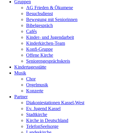
Gruppen
AG Frieden & Ökumene
Besuchsdienst
Bewegung mit Seniorinnen
Bibelgespräch
Cafés
Kinder- und Jugendarbeit
Kinderkirchen-Team
Konfi-Gruppe
Offene Kirche
Seniorengesprächskreis
Kindertagesstätte
Musik
Chor
Orgelmusik
Konzerte
Partner
Diakoniestationen Kassel-West
Ev. Jugend Kassel
Stadtkirche
Kirche in Deutschland
TelefonSeelsorge
Landeskirche