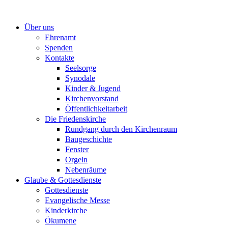
Zum
Inhalt
Über uns
springen
Ehrenamt
Spenden
Kontakte
Seelsorge
Synodale
Kinder & Jugend
Kirchenvorstand
Öffentlichkeitarbeit
Die Friedenskirche
Rundgang durch den Kirchenraum
Baugeschichte
Fenster
Orgeln
Nebenräume
Glaube & Gottesdienste
Gottesdienste
Evangelische Messe
Kinderkirche
Ökumene