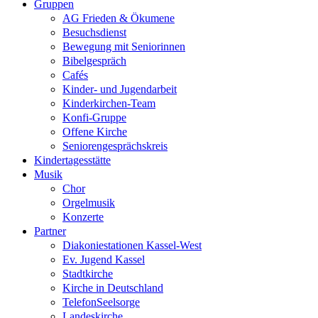
Gruppen
AG Frieden & Ökumene
Besuchsdienst
Bewegung mit Seniorinnen
Bibelgespräch
Cafés
Kinder- und Jugendarbeit
Kinderkirchen-Team
Konfi-Gruppe
Offene Kirche
Seniorengesprächskreis
Kindertagesstätte
Musik
Chor
Orgelmusik
Konzerte
Partner
Diakoniestationen Kassel-West
Ev. Jugend Kassel
Stadtkirche
Kirche in Deutschland
TelefonSeelsorge
Landeskirche