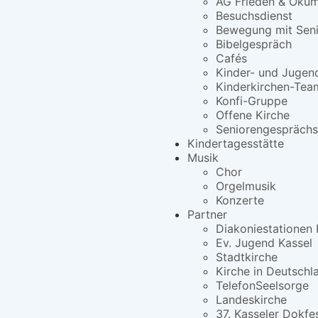
AG Frieden & Öku
Besuchsdienst
Bewegung mit Seni
Bibelgespräch
Cafés
Kinder- und Jugen
Kinderkirchen-Tea
Konfi-Gruppe
Offene Kirche
Seniorengesprächs
Kindertagesstätte
Musik
Chor
Orgelmusik
Konzerte
Partner
Diakoniestationen 
Ev. Jugend Kassel
Stadtkirche
Kirche in Deutschl
TelefonSeelsorge
Landeskirche
37. Kasseler Dokfe