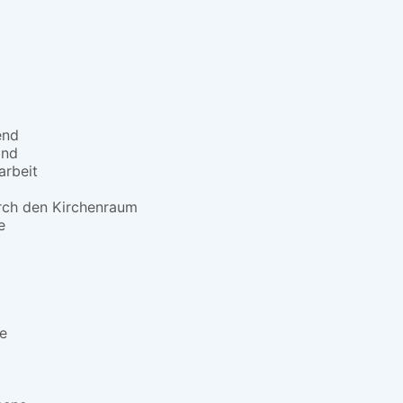
end
and
arbeit
ch den Kirchenraum
e
e