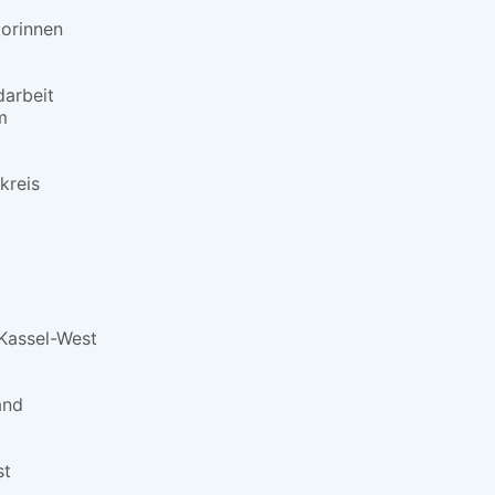
orinnen
darbeit
m
kreis
Kassel-West
and
st