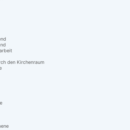
end
and
arbeit
ch den Kirchenraum
e
e
mene