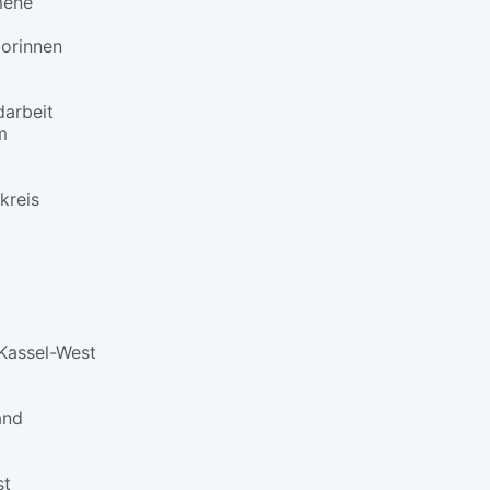
mene
orinnen
darbeit
m
kreis
Kassel-West
and
st