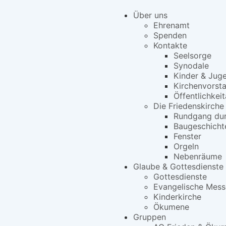
Über uns
Ehrenamt
Spenden
Kontakte
Seelsorge
Synodale
Kinder & Jug
Kirchenvorst
Öffentlichkeit
Die Friedenskirche
Rundgang dur
Baugeschicht
Fenster
Orgeln
Nebenräume
Glaube & Gottesdienste
Gottesdienste
Evangelische Mess
Kinderkirche
Ökumene
Gruppen