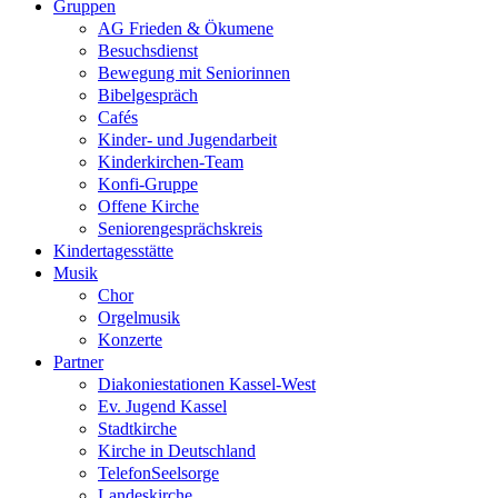
Gruppen
AG Frieden & Ökumene
Besuchsdienst
Bewegung mit Seniorinnen
Bibelgespräch
Cafés
Kinder- und Jugendarbeit
Kinderkirchen-Team
Konfi-Gruppe
Offene Kirche
Seniorengesprächskreis
Kindertagesstätte
Musik
Chor
Orgelmusik
Konzerte
Partner
Diakoniestationen Kassel-West
Ev. Jugend Kassel
Stadtkirche
Kirche in Deutschland
TelefonSeelsorge
Landeskirche