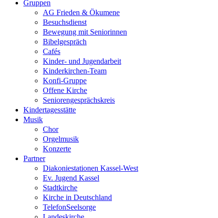
Gruppen
AG Frieden & Ökumene
Besuchsdienst
Bewegung mit Seniorinnen
Bibelgespräch
Cafés
Kinder- und Jugendarbeit
Kinderkirchen-Team
Konfi-Gruppe
Offene Kirche
Seniorengesprächskreis
Kindertagesstätte
Musik
Chor
Orgelmusik
Konzerte
Partner
Diakoniestationen Kassel-West
Ev. Jugend Kassel
Stadtkirche
Kirche in Deutschland
TelefonSeelsorge
Landeskirche