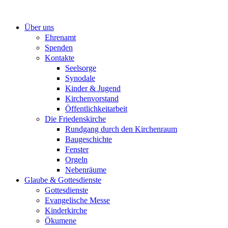
Zum
Inhalt
Über uns
springen
Ehrenamt
Spenden
Kontakte
Seelsorge
Synodale
Kinder & Jugend
Kirchenvorstand
Öffentlichkeitarbeit
Die Friedenskirche
Rundgang durch den Kirchenraum
Baugeschichte
Fenster
Orgeln
Nebenräume
Glaube & Gottesdienste
Gottesdienste
Evangelische Messe
Kinderkirche
Ökumene