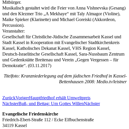
Mitbürger.
Musikalisch gestaltet wird die Feier von Anna Vishnevska (Gesang)
und den Klezmer Trio „A Mekhaye“ mit Taly Almagor (Violine),
Maike Spieker (Klarinette) und Michael Goreiski (Akkordeon,
Percussion).
Veranstalter:
Gesellschaft für Christliche-Jüdische Zusammenarbeit Kassel und
Stadt Kassel in Kooperation mit Evangelischer Stadtkirchenkreis
Kassel, Katholisches Dekanat Kassel, VHS Region Kassel,
Deutsch-Israelitische Gesellschaft Kassel, Sara-Nussbaum Zentrum
und Gedenkstätte Breitenau und Verein „Gegen Vergessen – für
Demokratie“. (03.11.2017)
Titelfoto: Kranzniederlegung auf dem jüdischen Friedhof in Kassel-
Bettenhausen 2008: Medio.tv/leistner
Zurück
Voriger
Hauptfriedhof erhält Umweltpreis
Nächster
Buß- und Bettag: Um Gottes Willen
Nächster
Evangelische Friedenskirche
Friedrich-Ebert-Straße 112 / Ecke Elfbuchenstraße
34119 Kassel