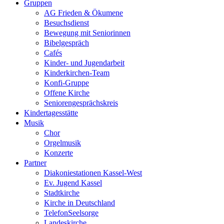
Gruppen
AG Frieden & Ökumene
Besuchsdienst
Bewegung mit Seniorinnen
Bibelgespräch
Cafés
Kinder- und Jugendarbeit
Kinderkirchen-Team
Konfi-Gruppe
Offene Kirche
Seniorengesprächskreis
Kindertagesstätte
Musik
Chor
Orgelmusik
Konzerte
Partner
Diakoniestationen Kassel-West
Ev. Jugend Kassel
Stadtkirche
Kirche in Deutschland
TelefonSeelsorge
Landeskirche