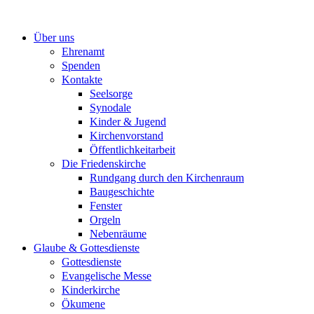
Zum
Inhalt
Über uns
springen
Ehrenamt
Spenden
Kontakte
Seelsorge
Synodale
Kinder & Jugend
Kirchenvorstand
Öffentlichkeitarbeit
Die Friedenskirche
Rundgang durch den Kirchenraum
Baugeschichte
Fenster
Orgeln
Nebenräume
Glaube & Gottesdienste
Gottesdienste
Evangelische Messe
Kinderkirche
Ökumene