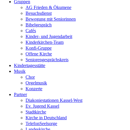
Gruppen
AG Frieden & Ökumene
Besuchsdienst
Bewegung mit Seniorinnen
Bibelgespräch
Cafés
Kinder- und Jugendarbeit
Kinderkirchen-Team
Konfi-Gruppe
Offene Kirche
Seniorengesprächskreis
Kindertagesstätte
Musik
Chor
Orgelmusik
Konzerte
Partner
Diakoniestationen Kassel-West
Ev. Jugend Kassel
Stadtkirche
Kirche in Deutschland
TelefonSeelsorge
Landeskirche