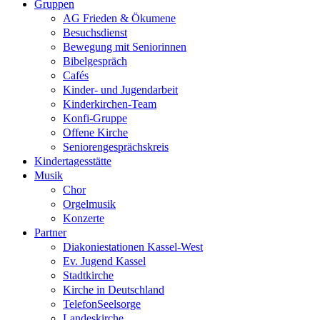
Gruppen
AG Frieden & Ökumene
Besuchsdienst
Bewegung mit Seniorinnen
Bibelgespräch
Cafés
Kinder- und Jugendarbeit
Kinderkirchen-Team
Konfi-Gruppe
Offene Kirche
Seniorengesprächskreis
Kindertagesstätte
Musik
Chor
Orgelmusik
Konzerte
Partner
Diakoniestationen Kassel-West
Ev. Jugend Kassel
Stadtkirche
Kirche in Deutschland
TelefonSeelsorge
Landeskirche