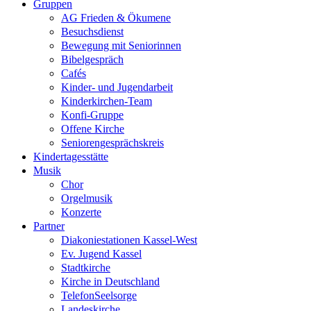
Gruppen
AG Frieden & Ökumene
Besuchsdienst
Bewegung mit Seniorinnen
Bibelgespräch
Cafés
Kinder- und Jugendarbeit
Kinderkirchen-Team
Konfi-Gruppe
Offene Kirche
Seniorengesprächskreis
Kindertagesstätte
Musik
Chor
Orgelmusik
Konzerte
Partner
Diakoniestationen Kassel-West
Ev. Jugend Kassel
Stadtkirche
Kirche in Deutschland
TelefonSeelsorge
Landeskirche