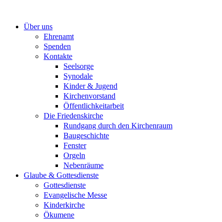
Zum
Inhalt
Über uns
springen
Ehrenamt
Spenden
Kontakte
Seelsorge
Synodale
Kinder & Jugend
Kirchenvorstand
Öffentlichkeitarbeit
Die Friedenskirche
Rundgang durch den Kirchenraum
Baugeschichte
Fenster
Orgeln
Nebenräume
Glaube & Gottesdienste
Gottesdienste
Evangelische Messe
Kinderkirche
Ökumene