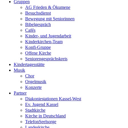
Gruppen
AG Frieden & Ökumene
Besuchsdienst
Bewegung mit Seniorinnen
Bibelgespräch
Cafés
Kinder- und Jugendarbeit
Kinderkirchen-Team
Konfi-Gruppe
Offene Kirche
Seniorengesprächskreis
Kindertagesstätte
Musik
Chor
Orgelmusik
Konzerte
Partner
Diakoniestationen Kassel-West
Ev. Jugend Kassel
Stadtkirche
Kirche in Deutschland
TelefonSeelsorge
Landeskirche