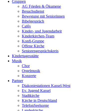
Gruppen
AG Frieden & Ökumene
Besuchsdienst
Bewegung mit Seniorinnen
Bibelgespräch
Cafés
Kinder- und Jugendarbeit
Kinderkirchen-Team
Konfi-Gruppe
Offene Kirche
Seniorengesprächskreis
Kindertagesstätte
Musik
Chor
Orgelmusik
Konzerte
Partner
Diakoniestationen Kassel-West
Ev. Jugend Kassel
Stadtkirche
Kirche in Deutschland
TelefonSeelsorge
Landeskirche