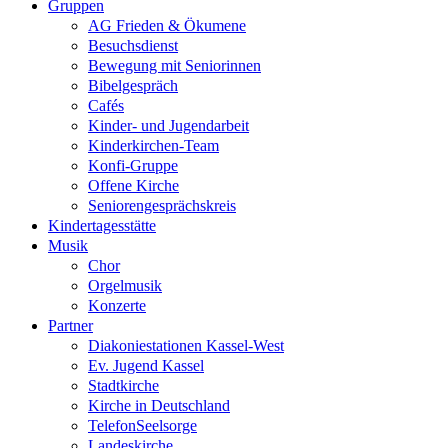
Gruppen
AG Frieden & Ökumene
Besuchsdienst
Bewegung mit Seniorinnen
Bibelgespräch
Cafés
Kinder- und Jugendarbeit
Kinderkirchen-Team
Konfi-Gruppe
Offene Kirche
Seniorengesprächskreis
Kindertagesstätte
Musik
Chor
Orgelmusik
Konzerte
Partner
Diakoniestationen Kassel-West
Ev. Jugend Kassel
Stadtkirche
Kirche in Deutschland
TelefonSeelsorge
Landeskirche