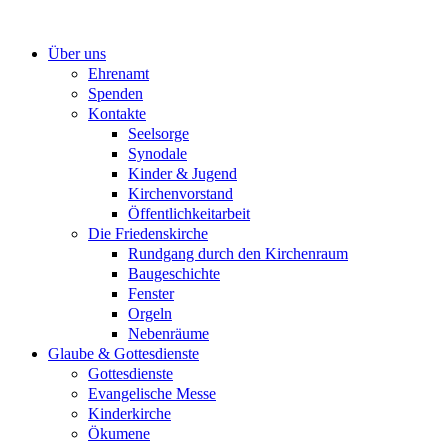
Zum
Inhalt
Über uns
springen
Ehrenamt
Spenden
Kontakte
Seelsorge
Synodale
Kinder & Jugend
Kirchenvorstand
Öffentlichkeitarbeit
Die Friedenskirche
Rundgang durch den Kirchenraum
Baugeschichte
Fenster
Orgeln
Nebenräume
Glaube & Gottesdienste
Gottesdienste
Evangelische Messe
Kinderkirche
Ökumene