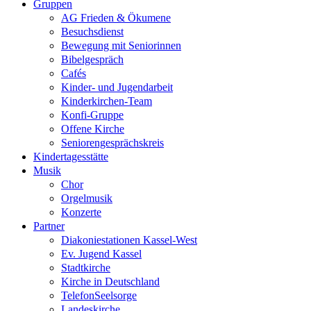
Gruppen
AG Frieden & Ökumene
Besuchsdienst
Bewegung mit Seniorinnen
Bibelgespräch
Cafés
Kinder- und Jugendarbeit
Kinderkirchen-Team
Konfi-Gruppe
Offene Kirche
Seniorengesprächskreis
Kindertagesstätte
Musik
Chor
Orgelmusik
Konzerte
Partner
Diakoniestationen Kassel-West
Ev. Jugend Kassel
Stadtkirche
Kirche in Deutschland
TelefonSeelsorge
Landeskirche