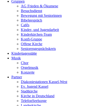
Gruppen
AG Frieden & Ökumene
Besuchsdienst
Bewegung mit Seniorinnen
Bibelgespräch
Cafés
Kinder- und Jugendarbeit
Kinderkirchen-Team
Konfi-Gruppe
Offene Kirche
Seniorengesprächskreis
Kindertagesstätte
Musik
Chor
Orgelmusik
Konzerte
Partner
Diakoniestationen Kassel-West
Ev. Jugend Kassel
Stadtkirche
Kirche in Deutschland
TelefonSeelsorge
Landeskirche