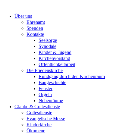
Zum
Inhalt
Über uns
springen
Ehrenamt
Spenden
Kontakte
Seelsorge
Synodale
Kinder & Jugend
Kirchenvorstand
Öffentlichkeitarbeit
Die Friedenskirche
Rundgang durch den Kirchenraum
Baugeschichte
Fenster
Orgeln
Nebenräume
Glaube & Gottesdienste
Gottesdienste
Evangelische Messe
Kinderkirche
Ökumene