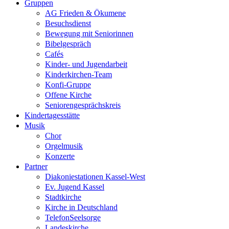
Gruppen
AG Frieden & Ökumene
Besuchsdienst
Bewegung mit Seniorinnen
Bibelgespräch
Cafés
Kinder- und Jugendarbeit
Kinderkirchen-Team
Konfi-Gruppe
Offene Kirche
Seniorengesprächskreis
Kindertagesstätte
Musik
Chor
Orgelmusik
Konzerte
Partner
Diakoniestationen Kassel-West
Ev. Jugend Kassel
Stadtkirche
Kirche in Deutschland
TelefonSeelsorge
Landeskirche