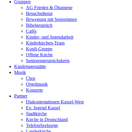
Gruppen
AG Frieden & Ökumene
Besuchsdienst
Bewegung mit Seniorinnen
Bibelgespräch
Cafés
Kinder- und Jugendarbeit
Kinderkirchen-Team
Konfi-Gruppe
Offene Kirche
Seniorengesprächskreis
Kindertagesstätte
Musik
Chor
Orgelmusik
Konzerte
Partner
Diakoniestationen Kassel-West
Ev. Jugend Kassel
Stadtkirche
Kirche in Deutschland
TelefonSeelsorge
Landeskirche