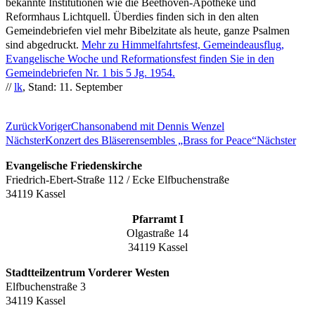
bekannte Institutionen wie die Beethoven-Apotheke und
Reformhaus Lichtquell. Überdies finden sich in den alten
Gemeindebriefen viel mehr Bibelzitate als heute, ganze Psalmen
sind abgedruckt.
Mehr zu Himmelfahrtsfest, Gemeindeausflug,
Evangelische Woche und Reformationsfest finden Sie in den
Gemeindebriefen Nr. 1 bis 5 Jg. 1954.
//
lk
, Stand: 11. September
Zurück
Voriger
Chansonabend mit Dennis Wenzel
Nächster
Konzert des Bläserensembles „Brass for Peace“
Nächster
Evangelische Friedenskirche
Friedrich-Ebert-Straße 112 / Ecke Elfbuchenstraße
34119 Kassel
Pfarramt I
Olgastraße 14
34119 Kassel
Stadtteilzentrum Vorderer Westen
Elfbuchenstraße 3
34119 Kassel