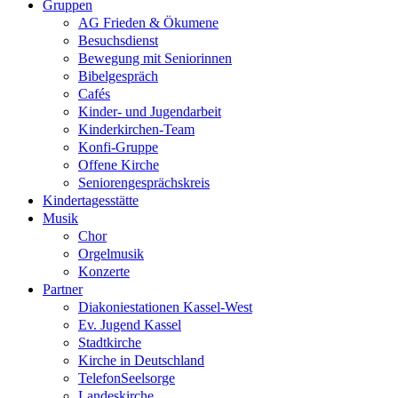
Gruppen
AG Frieden & Ökumene
Besuchsdienst
Bewegung mit Seniorinnen
Bibelgespräch
Cafés
Kinder- und Jugendarbeit
Kinderkirchen-Team
Konfi-Gruppe
Offene Kirche
Seniorengesprächskreis
Kindertagesstätte
Musik
Chor
Orgelmusik
Konzerte
Partner
Diakoniestationen Kassel-West
Ev. Jugend Kassel
Stadtkirche
Kirche in Deutschland
TelefonSeelsorge
Landeskirche