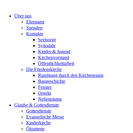
Zum
Inhalt
Über uns
springen
Ehrenamt
Spenden
Kontakte
Seelsorge
Synodale
Kinder & Jugend
Kirchenvorstand
Öffentlichkeitarbeit
Die Friedenskirche
Rundgang durch den Kirchenraum
Baugeschichte
Fenster
Orgeln
Nebenräume
Glaube & Gottesdienste
Gottesdienste
Evangelische Messe
Kinderkirche
Ökumene