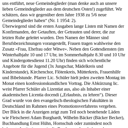
uns entführt, neue Gemeindeglieder (man denke auch an unsere
lieben Gemeindeglieder aus dem deutschen Osten!) zugeführt. Wir
schätzen, dass wir gegenüber dem Jahre 1938 zu 5/6 neue
Gemeindeglieder haben“ (Nr. 1 1954: 2).
Überwiegend sind die ersten Ausgaben lange Listen mit Namen der
Konfirmanden, der Getauften, der Getrauten und derer, die zur
letzten Ruhe geleitet wurden. Den Namen der Männer sind
Berufsbezeichnungen vorangestellt, Frauen tragen wahlweise den
Zusatz «Frau, Ehefrau oder Witwe». Neben den Gottesdiensten (im
Winterhalbjahr 10 und 17 Uhr, im Sommerhalbjahr 8.30 und 10 Uhr
und Kindergottesdienst 11.20 Uhr) finden sich wöchentliche
Angebote für die Jugend (3x Jungschar, Mädelkreis und
Kinderstunde), Kirchenchor, Flötenkreis, Mütterkreis, Frauenhilfe
und Bibelstunde. Pfarrer Lic. Schüler hielt jeden zweiten Montag im
Monat einen konfessionskundlichen Vortrag. Die Abkürzung lic.
weist Pfarrer Schüler als Lizentiat aus, also als Inhaber einer
akademischen Licentia docendi („Erlaubnis, zu lehren“). Dieser
Grad wurde von den evangelisch-theologischen Fakultäten in
Deutschland im Rahmen eines Promotionsverfahrens vergeben.
Der Blick in die Anzeigen zeigt zum Teil noch bestehende Läden
wie Fleischerei Adam Burghardt, Wilhelm Bäcker (Bäcker Becker),
Buchhandlung Ernst Hühn, Hornschuh oder zumindest noch