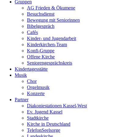
Gruppen
AG Frieden & Ökumene
Besuchsdienst
Bewegung mit Seniorinnen
Bibelgespräch
Cafés
Kinder- und Jugendarbeit
Kinderkirchen-Team
Konfi-Gruppe
Offene Kirche
Seniorengesprächskreis
Kindertagesstätte
Musik
Chor
Orgelmusik
Konzerte
Partner
Diakoniestationen Kassel-West
Ev. Jugend Kassel
Stadtkirche
Kirche in Deutschland
TelefonSeelsorge
Landeskirche