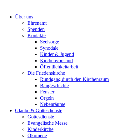
Zum
Inhalt
Über uns
springen
Ehrenamt
Spenden
Kontakte
Seelsorge
Synodale
Kinder & Jugend
Kirchenvorstand
Öffentlichkeitarbeit
Die Friedenskirche
Rundgang durch den Kirchenraum
Baugeschichte
Fenster
Orgeln
Nebenräume
Glaube & Gottesdienste
Gottesdienste
Evangelische Messe
Kinderkirche
Ökumene