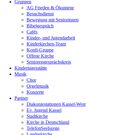
Gruppen
AG Frieden & Ökumene
Besuchsdienst
Bewegung mit Seniorinnen
Bibelgespräch
Cafés
Kinder- und Jugendarbeit
Kinderkirchen-Team
Konfi-Gruppe
Offene Kirche
Seniorengesprächskreis
Kindertagesstätte
Musik
Chor
Orgelmusik
Konzerte
Partner
Diakoniestationen Kassel-West
Ev. Jugend Kassel
Stadtkirche
Kirche in Deutschland
TelefonSeelsorge
Landeskirche