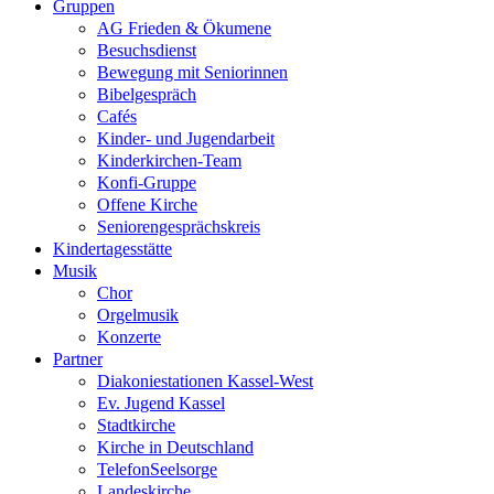
Gruppen
AG Frieden & Ökumene
Besuchsdienst
Bewegung mit Seniorinnen
Bibelgespräch
Cafés
Kinder- und Jugendarbeit
Kinderkirchen-Team
Konfi-Gruppe
Offene Kirche
Seniorengesprächskreis
Kindertagesstätte
Musik
Chor
Orgelmusik
Konzerte
Partner
Diakoniestationen Kassel-West
Ev. Jugend Kassel
Stadtkirche
Kirche in Deutschland
TelefonSeelsorge
Landeskirche