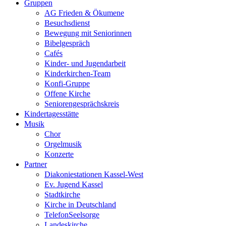
Gruppen
AG Frieden & Ökumene
Besuchsdienst
Bewegung mit Seniorinnen
Bibelgespräch
Cafés
Kinder- und Jugendarbeit
Kinderkirchen-Team
Konfi-Gruppe
Offene Kirche
Seniorengesprächskreis
Kindertagesstätte
Musik
Chor
Orgelmusik
Konzerte
Partner
Diakoniestationen Kassel-West
Ev. Jugend Kassel
Stadtkirche
Kirche in Deutschland
TelefonSeelsorge
Landeskirche