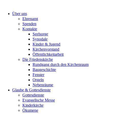
Zum
Inhalt
Über uns
springen
Ehrenamt
Spenden
Kontakte
Seelsorge
Synodale
Kinder & Jugend
Kirchenvorstand
Öffentlichkeitarbeit
Die Friedenskirche
Rundgang durch den Kirchenraum
Baugeschichte
Fenster
Orgeln
Nebenräume
Glaube & Gottesdienste
Gottesdienste
Evangelische Messe
Kinderkirche
Ökumene