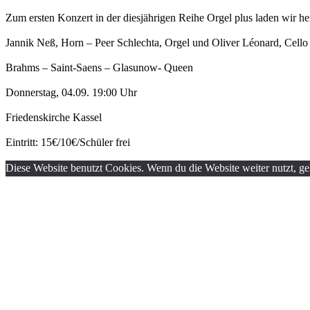
Zum ersten Konzert in der diesjährigen Reihe Orgel plus laden wir her
Jannik Neß, Horn – Peer Schlechta, Orgel und Oliver Léonard, Cello
Brahms – Saint-Saens – Glasunow- Queen
Donnerstag, 04.09. 19:00 Uhr
Friedenskirche Kassel
Eintritt: 15€/10€/Schüler frei
Diese Website benutzt Cookies. Wenn du die Website weiter nutzt, g