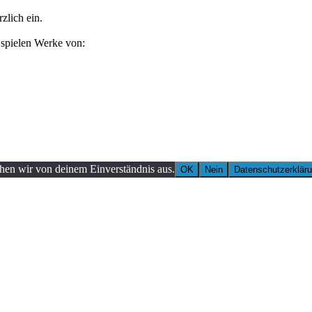
zlich ein.
 spielen Werke von:
ehen wir von deinem Einverständnis aus.
OK
Nein
Datenschutzerklär